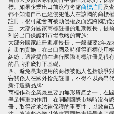
標。如果企業出口前沒有考慮
商標註冊
及
都不知道自己已經侵犯他人在該國的商標
註冊，很可能會有被動侵權及面臨跨國訴
三、大部分國家商標註冊的週期較長，提
利於出口保護和市場戰略的實施:
大部分國家註冊週期較長，一般都要2年左
計畫的實施，在出口國及時獲得商標使用
糾紛，適當提前在進行國際商標註冊是很
的品牌推廣打下基礎。
四、避免長期使用的商標被他人包括競爭
害關係人在國外搶先註冊，不得不以高昂
新打造新品牌:
商標作為企業最重要的無形資產之一，在
舉足輕重的作用。在開闢國際市場時沒有
冊，取得當地法律保護的重要性，以致自
注，為這些企業以後進軍國際市場帶來了